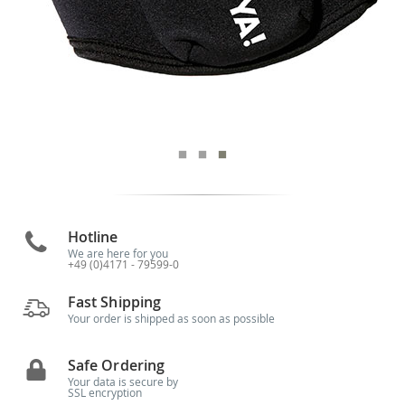
Hotline
We are here for you
+49 (0)4171 - 79599-0
Fast Shipping
Your order is shipped as soon as possible
Safe Ordering
Your data is secure by
SSL encryption