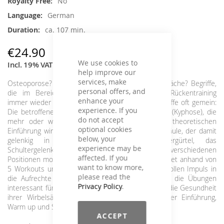
No
Information
German
ca. 107 min.
€24.90
We use cookies to
Incl. 19% VAT
,
excl.
Shipping Cost
help improve our
services, make
Osteoporose? Wirbelverknöcherung? Haltungsschwäche? Begriffe,
personal offers, and
die im Bereich rehabilitatives wie präventives Rückentraining
enhance your
immer wieder auftauchen. Eines haben diese Begriffe oft gemein:
experience. If you
Die betroffene Person hat eine gebeugte Haltung (Kyphose), die
do not accept
mehr oder weniger stark fixiert ist. Nach eine theoretischen
optional cookies
Einführung wird der gesamte Bereich Brustwirbelsäule, der damit
below, your
gelenkig in Verbindung stehende Schultergürtel, das
experience may be
Schultergelenk, sowie die Halswirbelsäule in verschiedenen
affected. If you
Positionen mobilisiert und erwärmt. Diese DVD bietet anhand von
want to know more,
5 Workouts und einem Kurzprogramm einen sinnvollen Impuls in
please read the
die Aufrechte Körperhaltung. Darüber hinaus sind die Übungen
Privacy Policy
.
interessant für alle, die etwas für ihre Haltung und die Gesundheit
ihrer Wirbelsäule tun möchten. Inkl. theoretischer Einführung,
Warm up und Stretching
ACCEPT