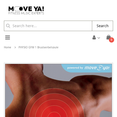
Search
Toggle
ite
0
Cart
Nav
Home
PHYSIO GYM 1 Brustwirbelsäule